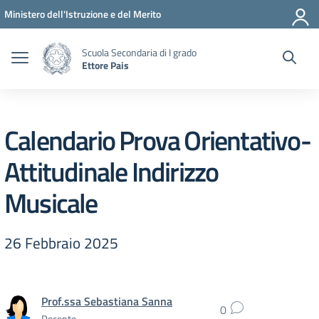
Vai ai contenuti
Vai al menu di navigazione
Vai al footer
Ministero dell'Istruzione e del Merito
Scuola Secondaria di I grado
Ettore Pais
Calendario Prova Orientativo-
Attitudinale Indirizzo
Musicale
26 Febbraio 2025
Prof.ssa Sebastiana Sanna
0
Docente