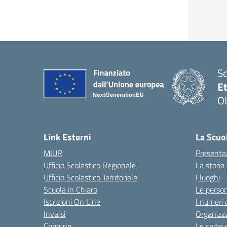
Sc
Et
O
Link Esterni
La Scuo
MIUR
Presenta
Ufficio Scolastico Regionale
La storia
Ufficio Scolastico Territoriale
I luoghi
Scuola in Chiaro
Le perso
Iscrizioni On Line
I numeri 
Invalsi
Organizz
Comune
Le carte 