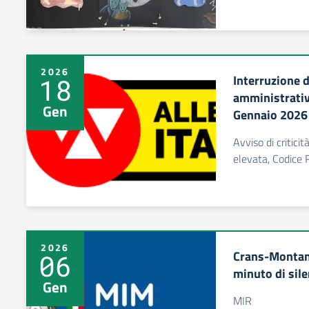
2026
Interruzione d
18
amministrativ
Gen
Gennaio 2026
Avviso di criticit
elevata, Codice 
2026
Crans-Montan
06
minuto di sile
Gen
MIR