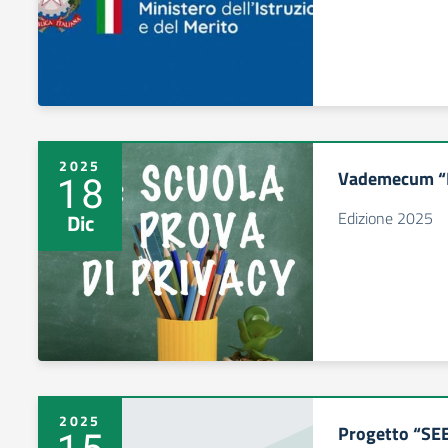
2025
Vademecum “La
18
Edizione 2025
Dic
2025
Progetto “SE
15