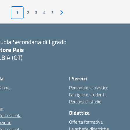
1
2
3
4
5
Pagina successiva
uola Secondaria di I grado
tore Pais
LBIA (OT)
la
I Servizi
zione
Personale scolastico
Famiglie e studenti
Percorsi di studio
ne
Didattica
della scuola
Offerta formativa
azione
Le schede didattiche
della scuola