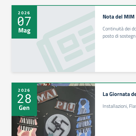
2026
Nota del MIM 
07
Continuità dei d
Mag
posto di sostegn
2026
La Giornata d
28
Installazioni, Fl
Gen