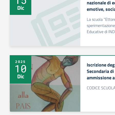
nazionale di 
Dic
emotive, socia
La scuola "Ettore
sperimentazione
Educative di IN
2025
Iscrizione deg
10
Secondaria di 
Dic
ammissione al
CODICE SCUOLA