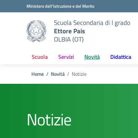
Vai ai contenuti
Vai al menu di navigazione
Vai al footer
Ministero dell'Istruzione e del Merito
Scuola Secondaria di I grado
Ettore Pais
OLBIA (OT)
Scuola
Servizi
Novità
Didattica
Home
Novità
Notizie
Notizie