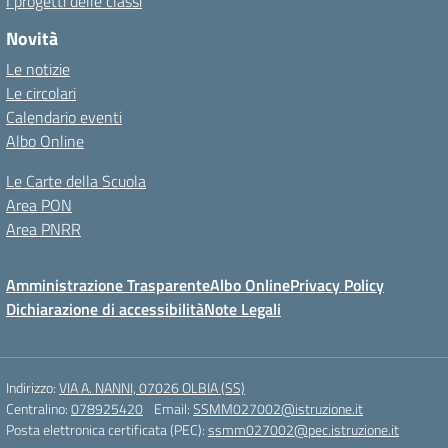
I progetti delle classi
Novità
Le notizie
Le circolari
Calendario eventi
Albo Online
Le Carte della Scuola
Area PON
Area PNRR
Amministrazione Trasparente
Albo Online
Privacy Policy
Dichiarazione di accessibilità
Note Legali
Indirizzo:
VIA A. NANNI, 07026 OLBIA (SS)
Centralino:
078925420
Email:
SSMM027002@istruzione.it
Posta elettronica certificata (PEC):
ssmm027002@pec.istruzione.it