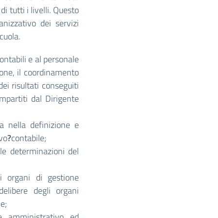
i tutti i livelli. Questo
anizzativo dei servizi
cuola.
ontabili e al personale
ione, il coordinamento
ei risultati conseguiti
impartiti dal Dirigente
a nella definizione e
ivo
?
contabile;
 le determinazioni del
i organi di gestione
 delibere degli organi
e;
le amministrativo ed