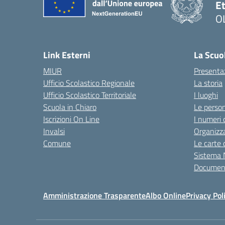
Et
O
Link Esterni
La Scuo
MIUR
Presenta
Ufficio Scolastico Regionale
La storia
Ufficio Scolastico Territoriale
I luoghi
Scuola in Chiaro
Le perso
Iscrizioni On Line
I numeri 
Invalsi
Organizz
Comune
Le carte 
Sistema 
Document
Amministrazione Trasparente
Albo Online
Privacy Pol