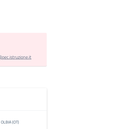
c.istruzione.it
9 OLBIA (OT)