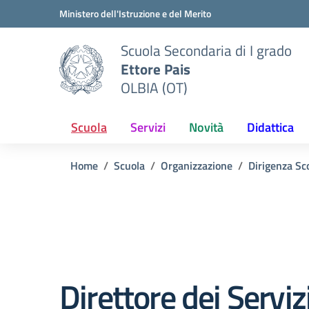
Vai ai contenuti
Vai al menu di navigazione
Vai al footer
Ministero dell'Istruzione e del Merito
Scuola Secondaria di I grado
Ettore Pais
OLBIA (OT)
Scuola
Servizi
Novità
Didattica
Home
Scuola
Organizzazione
Dirigenza Sc
Direttore dei Serviz