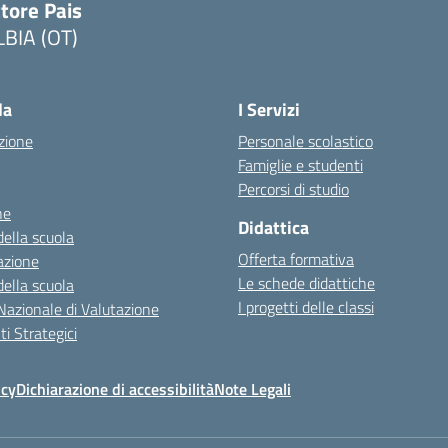
tore Pais
LBIA (OT)
la
I Servizi
zione
Personale scolastico
Famiglie e studenti
Percorsi di studio
ne
Didattica
della scuola
Offerta formativa
azione
Le schede didattiche
della scuola
I progetti delle classi
Nazionale di Valutazione
i Strategici
icy
Dichiarazione di accessibilità
Note Legali