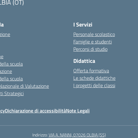
LBIA (OT)
la
I Servizi
zione
Personale scolastico
Famiglie e studenti
Percorsi di studio
ne
Didattica
della scuola
Offerta formativa
azione
Le schede didattiche
della scuola
I progetti delle classi
Nazionale di Valutazione
i Strategici
icy
Dichiarazione di accessibilità
Note Legali
Indirizzo:
VIA A. NANNI, 07026 OLBIA (SS)