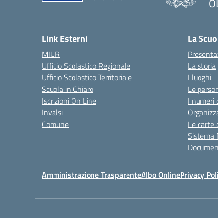
O
Link Esterni
La Scuo
MIUR
Presenta
Ufficio Scolastico Regionale
La storia
Ufficio Scolastico Territoriale
I luoghi
Scuola in Chiaro
Le perso
Iscrizioni On Line
I numeri 
Invalsi
Organizz
Comune
Le carte 
Sistema 
Document
Amministrazione Trasparente
Albo Online
Privacy Pol