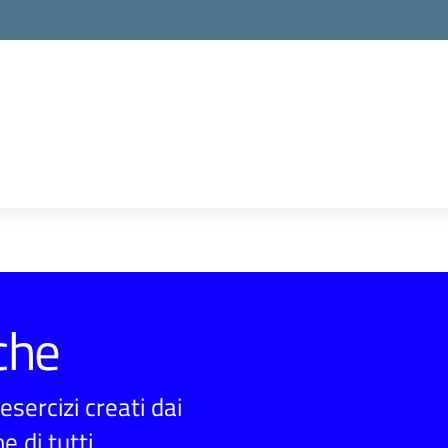
che
sercizi creati dai
e di tutti.