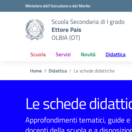
Vai ai contenuti
Vai al menu di navigazione
Vai al footer
Ministero dell'Istruzione e del Merito
Scuola Secondaria di I grado
Ettore Pais
OLBIA (OT)
Scuola
Servizi
Novità
Didattica
Home
Didattica
Le schede didattiche
Le schede didatti
Approfondimenti tematici, guide e e
docenti della scuola e a disposizion