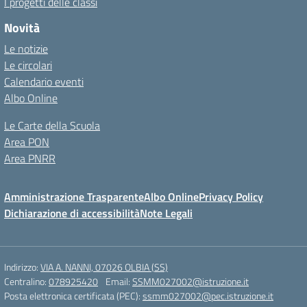
I progetti delle classi
Novità
Le notizie
Le circolari
Calendario eventi
Albo Online
Le Carte della Scuola
Area PON
Area PNRR
Amministrazione Trasparente
Albo Online
Privacy Policy
Dichiarazione di accessibilità
Note Legali
Indirizzo:
VIA A. NANNI, 07026 OLBIA (SS)
Centralino:
078925420
Email:
SSMM027002@istruzione.it
Posta elettronica certificata (PEC):
ssmm027002@pec.istruzione.it