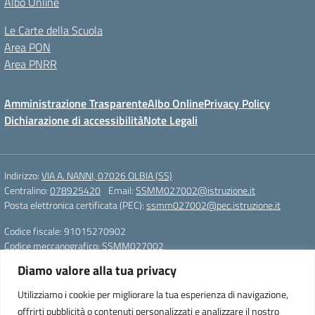
Albo Online
Le Carte della Scuola
Area PON
Area PNRR
Amministrazione Trasparente
Albo Online
Privacy Policy
Dichiarazione di accessibilità
Note Legali
Indirizzo:
VIA A. NANNI, 07026 OLBIA (SS)
Centralino:
078925420
Email:
SSMM027002@istruzione.it
Posta elettronica certificata (PEC):
ssmm027002@pec.istruzione.it
Codice fiscale: 91015270902
Codice meccanografico:
SSMM027002
Diamo valore alla tua privacy
Scuola secondaria di primo grado “Ettore Pais”
0789/25420
Utilizziamo i cookie per migliorare la tua esperienza di navigazione,
SSMM027002@istruzione.it
offrirti pubblicità o contenuti personalizzati e analizzare il nostro