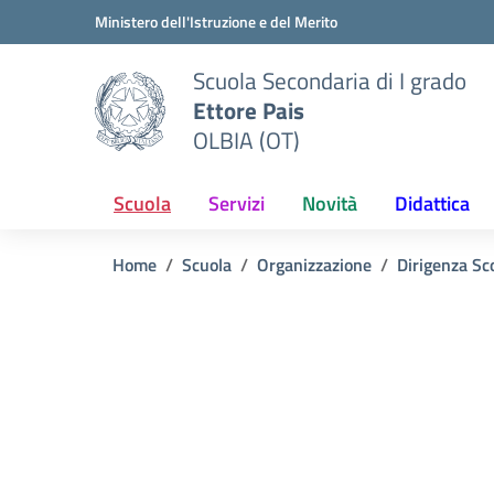
Vai ai contenuti
Vai al menu di navigazione
Vai al footer
Ministero dell'Istruzione e del Merito
Scuola Secondaria di I grado
Ettore Pais
OLBIA (OT)
Scuola
Servizi
Novità
Didattica
Home
Scuola
Organizzazione
Dirigenza Sc