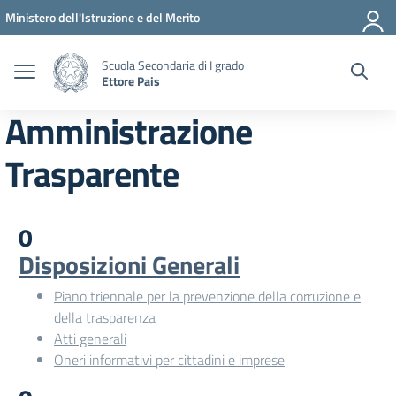
Vai ai contenuti
Vai al menu di navigazione
Vai al footer
Ministero dell'Istruzione e del Merito
Scuola Secondaria di I grado
Ettore Pais
Amministrazione
Trasparente
0
Disposizioni Generali
Piano triennale per la prevenzione della corruzione e
della trasparenza
Atti generali
Oneri informativi per cittadini e imprese