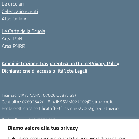
Le circolari
Calendario eventi
Albo Online
Le Carte della Scuola
Area PON
Area PNRR
Amministrazione Trasparente
Albo Online
Privacy Policy
Dichiarazione di accessibilità
Note Legali
Indirizzo:
VIA A. NANNI, 07026 OLBIA (SS)
Centralino:
078925420
Email:
SSMM027002@istruzione.it
Posta elettronica certificata (PEC):
ssmm027002@pec.istruzione.it
Codice fiscale: 91015270902
Codice meccanografico:
SSMM027002
Diamo valore alla tua privacy
Scuola secondaria di primo grado “Ettore Pais”
Utilizziamo i cookie per migliorare la tua esperienza di navigazione,