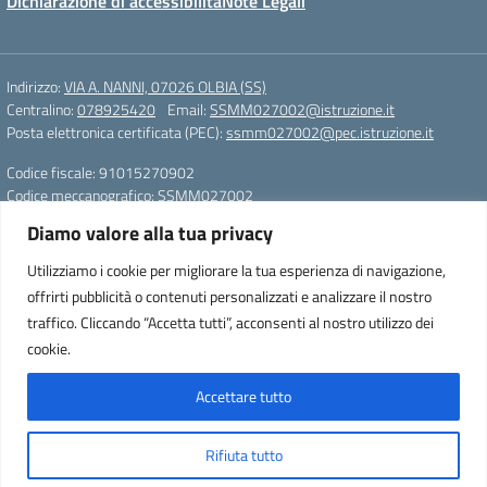
Dichiarazione di accessibilità
Note Legali
Indirizzo:
VIA A. NANNI, 07026 OLBIA (SS)
Centralino:
078925420
Email:
SSMM027002@istruzione.it
Posta elettronica certificata (PEC):
ssmm027002@pec.istruzione.it
Codice fiscale: 91015270902
Codice meccanografico:
SSMM027002
Diamo valore alla tua privacy
Scuola secondaria di primo grado “Ettore Pais”
0789/25420
Utilizziamo i cookie per migliorare la tua esperienza di navigazione,
SSMM027002@istruzione.it
offrirti pubblicità o contenuti personalizzati e analizzare il nostro
ssmm027002@pec.istruzione.it
traffico. Cliccando “Accetta tutti”, acconsenti al nostro utilizzo dei
91015270902
cookie.
Responsabile sito web: Patty Sanna
Accettare tutto
Concept & Design by Designers Italia
Rifiuta tutto