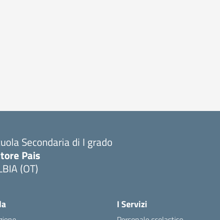
uola Secondaria di I grado
tore Pais
LBIA (OT)
la
I Servizi
zione
Personale scolastico