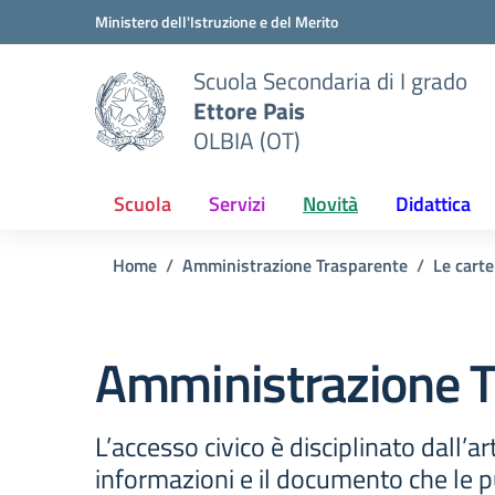
Vai ai contenuti
Vai al menu di navigazione
Vai al footer
Ministero dell'Istruzione e del Merito
Scuola Secondaria di I grado
Ettore Pais
OLBIA (OT)
Scuola
Servizi
Novità
Didattica
Home
Amministrazione Trasparente
Le carte
Amministrazione T
L’accesso civico è disciplinato dall’ar
informazioni e il documento che le pu