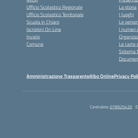
Ufficio Scolastico Regionale
La storia
Ufficio Scolastico Territoriale
I luoghi
Scuola in Chiaro
Le perso
Iscrizioni On Line
I numeri 
Invalsi
Organizz
Comune
Le carte 
Sistema 
Document
Amministrazione Trasparente
Albo Online
Privacy Pol
Centralino:
078925420
E