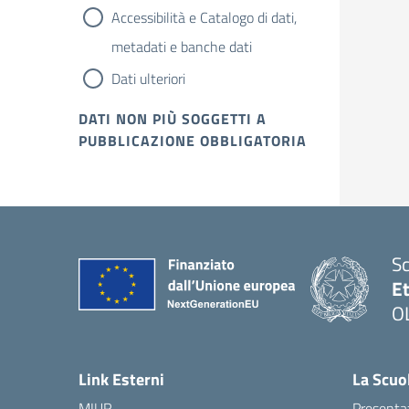
Accessibilità e Catalogo di dati,
metadati e banche dati
Dati ulteriori
DATI NON PIÙ SOGGETTI A
PUBBLICAZIONE OBBLIGATORIA
Sc
Et
O
Link Esterni
La Scuo
MIUR
Presenta