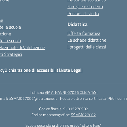
Famiglie e studenti
Percorsi di studio
ne
Didattica
della scuola
Offerta formativa
azione
Le schede didattiche
della scuola
I progetti delle classi
Nazionale di Valutazione
i Strategici
icy
Dichiarazione di accessibilità
Note Legali
Indirizzo:
VIA A. NANNI, 07026 OLBIA (SS)
mail:
SSMM027002@istruzione.it
Posta elettronica certificata (PEC):
ssmm0
Codice fiscale: 91015270902
Codice meccanografico:
SSMM027002
Scuola secondaria di primo grado “Ettore Pais”