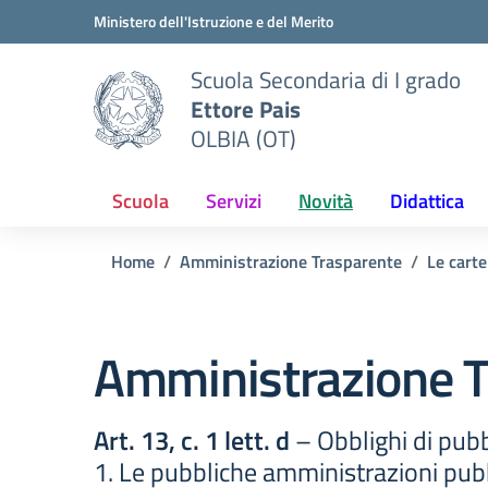
Vai ai contenuti
Vai al menu di navigazione
Vai al footer
Ministero dell'Istruzione e del Merito
Scuola Secondaria di I grado
Ettore Pais
OLBIA (OT)
Scuola
Servizi
Novità
Didattica
Home
Amministrazione Trasparente
Le carte
Amministrazione T
Art. 13, c. 1 lett. d
– Obblighi di pubb
1. Le pubbliche amministrazioni pubb