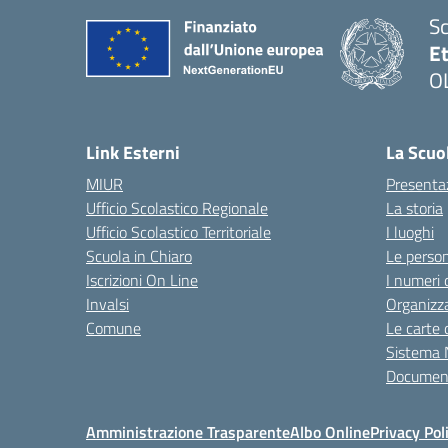
Sc
Et
O
Link Esterni
La Scuo
MIUR
Presenta
Ufficio Scolastico Regionale
La storia
Ufficio Scolastico Territoriale
I luoghi
Scuola in Chiaro
Le perso
Iscrizioni On Line
I numeri 
Invalsi
Organizz
Comune
Le carte 
Sistema 
Document
Amministrazione Trasparente
Albo Online
Privacy Pol