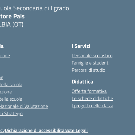
uola Secondaria di I grado
tore Pais
LBIA (OT)
la
I Servizi
zione
Personale scolastico
Famiglie e studenti
Percorsi di studio
ne
Didattica
della scuola
Offerta formativa
azione
Le schede didattiche
della scuola
I progetti delle classi
Nazionale di Valutazione
i Strategici
icy
Dichiarazione di accessibilità
Note Legali