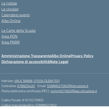
Le notizie
Le circolari
Calendario eventi
Albo Online
Le Carte della Scuola
Area PON
Area PNRR
Amministrazione Trasparente
Albo Online
Privacy Policy
Dichiarazione di accessibilità
Note Legali
Indirizzo:
VIA A. NANNI, 07026 OLBIA (SS)
Centralino:
078925420
Email:
SSMM027002@istruzione.it
Posta elettronica certificata (PEC):
ssmm027002@pec.istruzione.it
Codice fiscale: 91015270902
Codice meccanografico:
SSMM027002