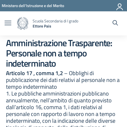
Vai ai contenuti
Vai al menu di navigazione
Vai al footer
Ministero dell'Istruzione e del Merito
Scuola Secondaria di I grado
Ettore Pais
Amministrazione Trasparente:
Personale non a tempo
indeterminato
Articolo 17 , comma 1,2
– Obblighi di
pubblicazione dei dati relativi al personale non a
tempo indeterminato
1. Le pubbliche amministrazioni pubblicano
annualmente, nell’ambito di quanto previsto
dall’articolo 16, comma 1, i dati relativi al
personale con rapporto di lavoro non a tempo
indeterminato, con la indicazione delle diverse