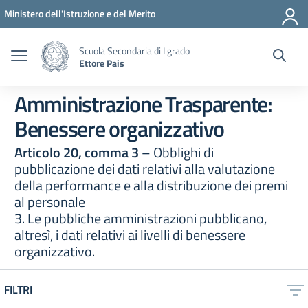
Vai ai contenuti
Vai al menu di navigazione
Vai al footer
Ministero dell'Istruzione e del Merito
Scuola Secondaria di I grado
Ettore Pais
Amministrazione Trasparente:
Benessere organizzativo
Articolo 20, comma 3
– Obblighi di
pubblicazione dei dati relativi alla valutazione
della performance e alla distribuzione dei premi
al personale
3. Le pubbliche amministrazioni pubblicano,
altresì, i dati relativi ai livelli di benessere
organizzativo.
FILTRI