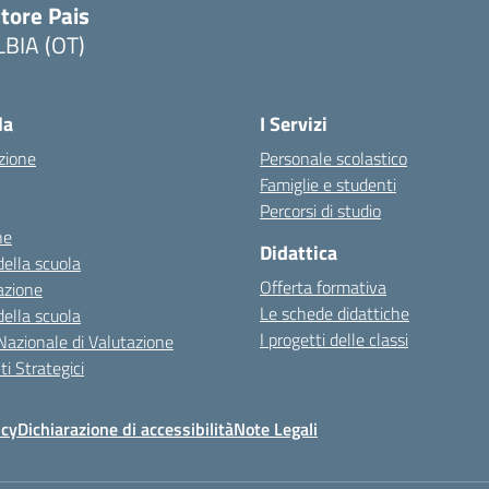
tore Pais
LBIA (OT)
la
I Servizi
zione
Personale scolastico
Famiglie e studenti
Percorsi di studio
ne
Didattica
della scuola
Offerta formativa
azione
Le schede didattiche
della scuola
I progetti delle classi
Nazionale di Valutazione
i Strategici
icy
Dichiarazione di accessibilità
Note Legali