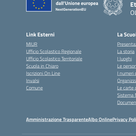
Et
O
Link Esterni
La Scuo
MIUR
Presenta
Ufficio Scolastico Regionale
La storia
Ufficio Scolastico Territoriale
I luoghi
Scuola in Chiaro
Le perso
Iscrizioni On Line
I numeri 
Invalsi
Organizz
Comune
Le carte 
Sistema 
Document
Amministrazione Trasparente
Albo Online
Privacy Pol