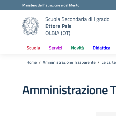
Vai ai contenuti
Vai al menu di navigazione
Vai al footer
Ministero dell'Istruzione e del Merito
Scuola Secondaria di I grado
Ettore Pais
OLBIA (OT)
Scuola
Servizi
Novità
Didattica
Home
Amministrazione Trasparente
Le carte
Amministrazione T